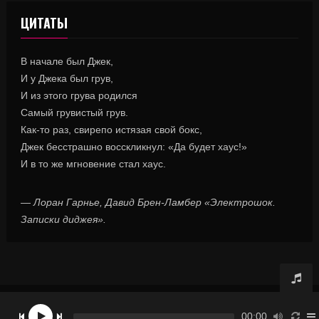
ЦИТАТЫ
В начале был Джек,
И у Джека был грув,
И из этого грува родился
Самый грувистый грув.
Как-то раз, свирепо истязая свой бокс,
Джек бесстрашно восскликнул: «Да будет хаус!»
И в то же мгновение стал хаус.
—
Лоран Гарнье, Давид Брен-Ламбер «Электрошок.
Записки диджея».
© RadioX.TV 2020, все права защищены.
00:00