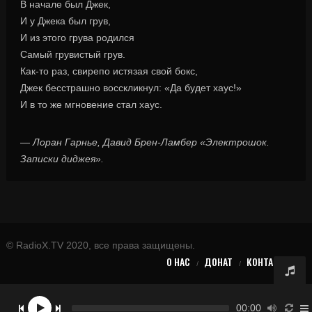
В начале был Джек,
И у Джека был грув,
И из этого грува родился
Самый грувистый грув.
Как-то раз, свирепо истязая свой бокс,
Джек бесстрашно восскликнул: «Да будет хаус!»
И в то же мгновение стал хаус.
—
Лоран Гарнье, Давид Брен-Ламбер «Электрошок.
Записки диджея».
© RadioX.TV 2020, все права защищены.
О НАС
ДОНАТ
КОНТАКТЫ
00:00