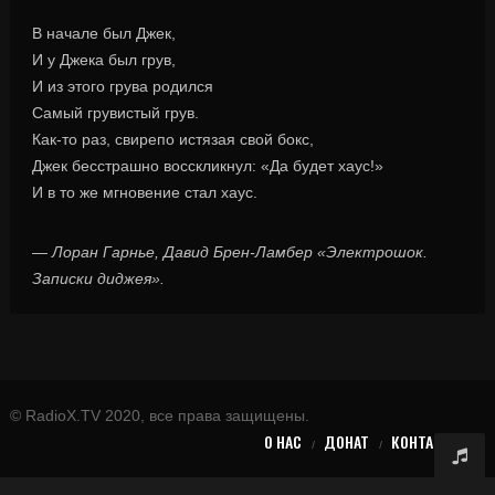
В начале был Джек,
И у Джека был грув,
И из этого грува родился
Самый грувистый грув.
Как-то раз, свирепо истязая свой бокс,
Джек бесстрашно восскликнул: «Да будет хаус!»
И в то же мгновение стал хаус.
—
Лоран Гарнье, Давид Брен-Ламбер «Электрошок.
Записки диджея».
© RadioX.TV 2020, все права защищены.
О НАС
ДОНАТ
КОНТАКТЫ