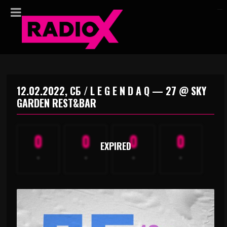
12.02.2022, СБ / L E G E N D A Q — 27 @ SKY
GARDEN REST&BAR
0
0
0
0
EXPIRED
-
-
-
-