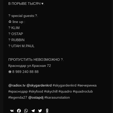
В ПОРЫВЕ ТЫСЯЧ ♥️.
⠀
? special guests:?.
♻️ line up :
? KLIM
? OSTAP
? RUBBIN
? UTAH M.PAUL
ПРОПУСТИТЬ НЕВОЗМОЖНО ?.
Краснодар ул.Красная 72
☎️ 8 989 240 88 88
@radiox.tv
@skygardenkrd
#skygardenkrd #вечеринка
#краснодар #skyfood #skychill #quadro #quadroclub
#legenda27
@ostapdj
#karasunstation
VK
Facebook
WhatsApp
Telegram
Twitter
Odnoklassniki