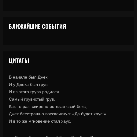
БЛИЖАЙШИЕ СОБЫТИЯ
ЦИТАТЫ
В начале был Джек,
И у Джека был грув,
И из этого грува родился
Самый грувистый грув.
Как-то раз, свирепо истязая свой бокс,
Джек бесстрашно восскликнул: «Да будет хаус!»
И в то же мгновение стал хаус.