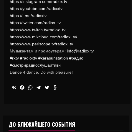
https://instagram.com/radiox.tv
https://youtube.com/radioxtv
https://t.me/radioxtv
https://twitter.com/radiox_tv
https://www.twitch.tv/radiox_tv
https://www.mixcloud.com/radiox_tv/
https://www.periscope.tv/radiox_tv
Музыкантам и промоутерам:
info@radiox.tv
#rxtv
#radioxtv
#karasunstation
#радио
#смотрирадиослушайтиви
Dance 4 dance. Do with pleasure!
VK
Facebook
WhatsApp
Telegram
Twitter
Odnoklassniki
ДО БЛИЖАЙШЕГО СОБЫТИЯ