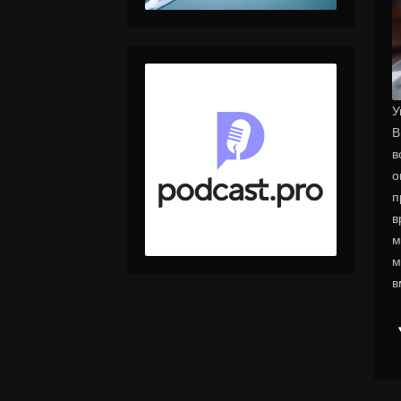
У
В
в
о
п
в
м
м
в