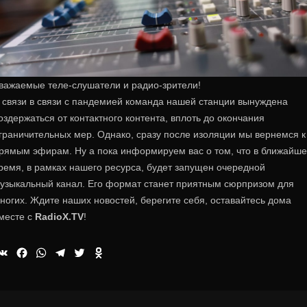
важаемые теле-слушатели и радио-зрители!
 связи в связи с пандемией команда нашей станции вынуждена
оздержаться от контактного контента, вплоть до окончания
граничительных мер. Однако, сразу после изоляции мы вернемся к
рямым эфирам. Ну а пока информируем вас о том, что в ближайш
ремя, в рамках нашего ресурса, будет запущен очередной
узыкальный канал. Его формат станет приятным сюрпризом для
ногих. Ждите наших новостей, берегите себя, оставайтесь дома
месте с
RadioX.TV
!
VK
Facebook
WhatsApp
Telegram
Twitter
Odnoklassniki