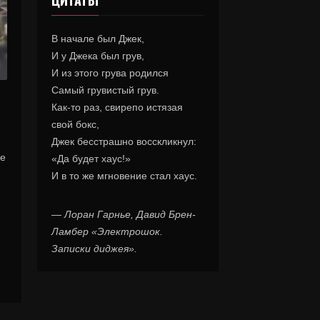
ЦИТАТЫ
В начале был Джек,
И у Джека был грув,
И из этого грува родился
Самый грувистый грув.
Как-то раз, свирепо истязая
свой бокс,
Джек бесстрашно восскликнул:
ее
«Да будет хаус!»
И в то же мгновение стал хаус.
—
Лоран Гарнье, Давид Брен-
Ламбер «Электрошок.
Записки диджея».