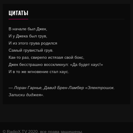
ЦИТАТЫ
В начале был Джек,
И у Джека был грув,
И из этого грува родился
Самый грувистый грув.
Как-то раз, свирепо истязая свой бокс,
Джек бесстрашно восскликнул: «Да будет хаус!»
И в то же мгновение стал хаус.
—
Лоран Гарнье, Давид Брен-Ламбер «Электрошок.
Записки диджея».
© RadioX.TV 2020, все права защищены.