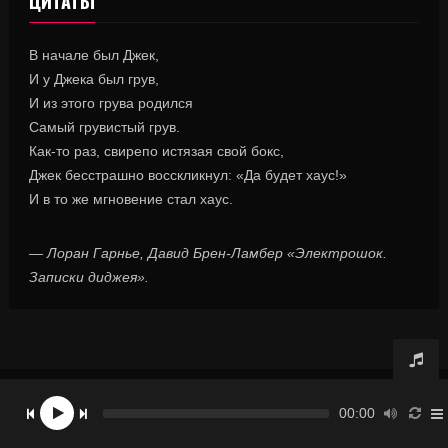
ЦИТАТЫ
В начале был Джек,
И у Джека был грув,
И из этого грува родился
Самый грувистый грув.
Как-то раз, свирепо истязая свой бокс,
Джек бесстрашно восскликнул: «Да будет хаус!»
И в то же мгновение стал хаус.
—
Лоран Гарнье, Давид Брен-Ламбер «Электрошок.
Записки диджея».
© RadioX.TV 2020, все права защищены.
00:00
О НАС
ДОНАТ
КОНТАКТЫ